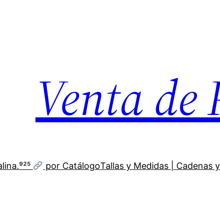
Venta de 
lina.⁹²⁵
por Catálogo
Tallas y Medidas | Cadenas y