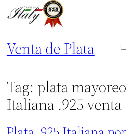
Skip
to
content
Venta de Plata
Tag:
plata mayoreo
Italiana .925 venta
Plata .925 Italiana por