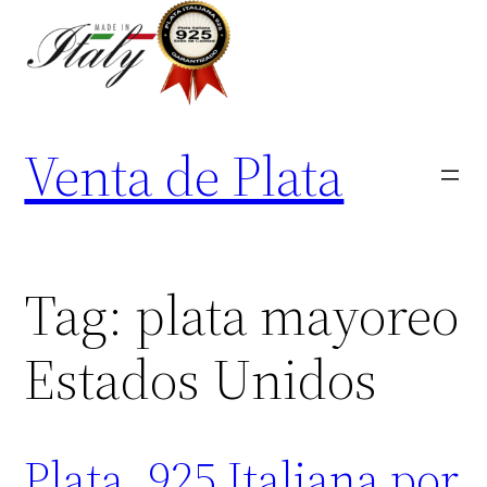
Skip
to
content
Venta de Plata
Tag:
plata mayoreo
Estados Unidos
Plata .925 Italiana por