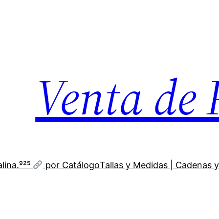
Venta de 
lina.⁹²⁵
por Catálogo
Tallas y Medidas | Cadenas y