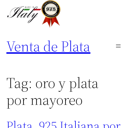
Skip
to
content
Venta de Plata
Tag:
oro y plata
por mayoreo
Plata .925 Italiana por