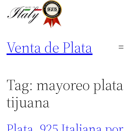
Skip
to
content
Venta de Plata
Tag:
mayoreo plata
tijuana
Plata .925 Italiana por