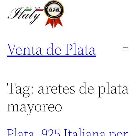
Skip
to
content
Venta de Plata
Tag:
aretes de plata
mayoreo
Plata .925 Italiana por