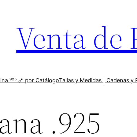
Venta de 
ina.⁹²⁵ 🔗 por Catálogo
Tallas y Medidas | Cadenas y 
iana .925