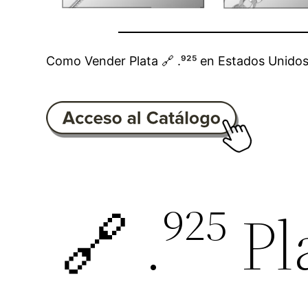
Como Vender Plata 🔗 .⁹²⁵ en Estados Unido
🔗 .⁹²⁵ P