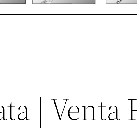
s
lata | Venta